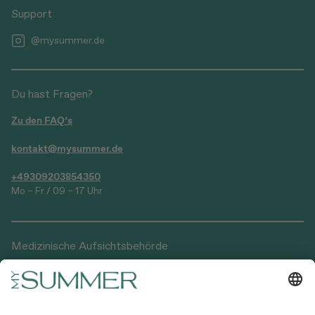
Support
@mysummer.de
Du hast Fragen?
Zu den FAQ’s
kontakt@mysummer.de
+49309203854350
Mo – Fr / 09 – 17 Uhr
Medizinische Aufsichtsbehörde