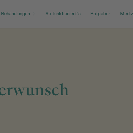
Behandlungen
So funktioniert’s
Ratgeber
Medizi
derwunsch