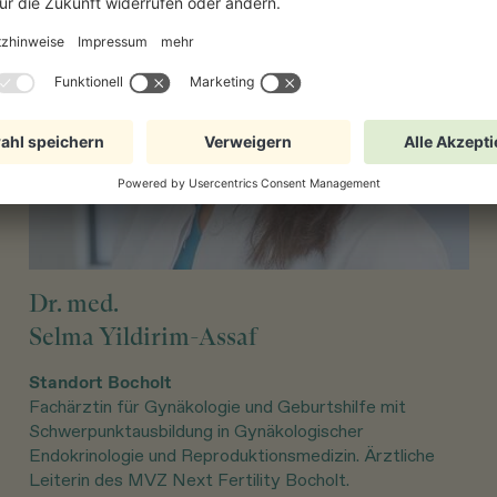
Dr. med.
Selma Yildirim-Assaf
Standort Bocholt
Fachärztin für Gynäkologie und Geburtshilfe mit
Schwerpunktausbildung in Gynäkologischer
Endokrinologie und Reproduktionsmedizin. Ärztliche
Leiterin des MVZ Next Fertility Bocholt.