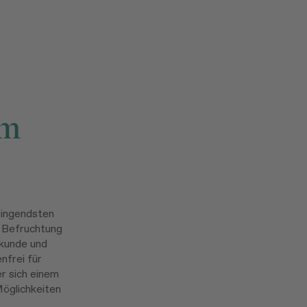
im
ringendsten
 Befruchtung
lkunde und
nfrei für
er sich einem
öglichkeiten