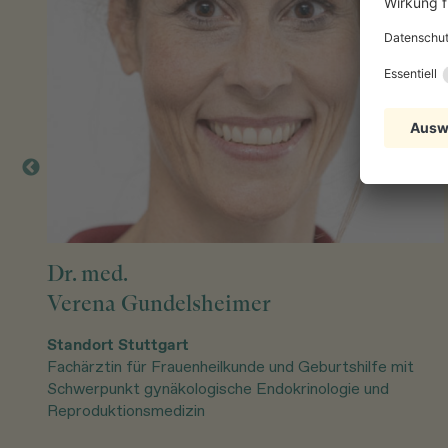
Dr. med.
Verena Gundelsheimer
Standort Stuttgart
Fachärztin für Frauenheilkunde und Geburtshilfe mit
Schwerpunkt gynäkologische Endokrinologie und
Reproduktionsmedizin