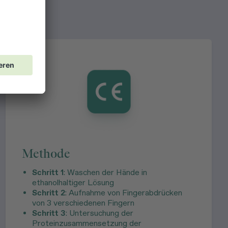
Methode
Schritt 1
: Waschen der Hände in
ethanolhaltiger Lösung
Schritt 2
: Aufnahme von Fingerabdrücken
von 3 verschiedenen Fingern
Schritt 3
: Untersuchung der
Proteinzusammensetzung der