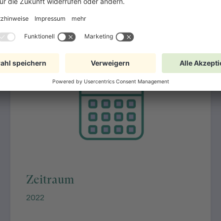
So sah die Studie aus
Zeitraum
2022