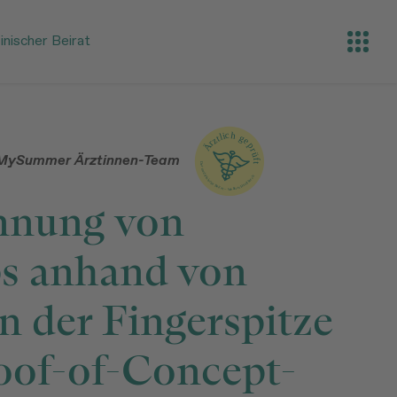
Open
nischer Beirat
s MySummer Ärztinnen-Team
nnung von
bs anhand von
n der Fingerspitze
oof-of-Concept-