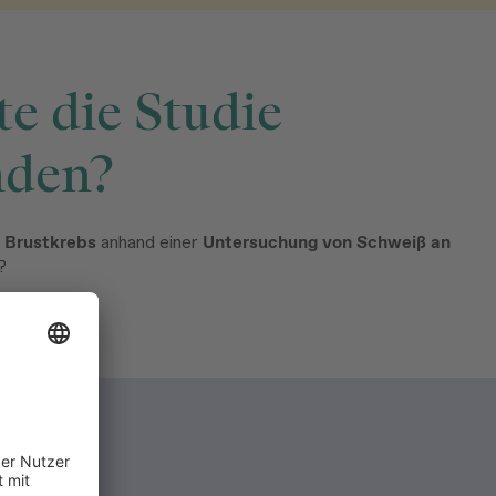
e die Studie
nden?
 Brustkrebs
anhand einer
Untersuchung von Schweiß an
?