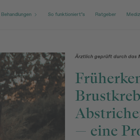
Behandlungen
So funktioniert’s
Ratgeber
Medizi
Ärztlich geprüft durch da
Früherke
Brustkre
Abstriche
— eine Pr