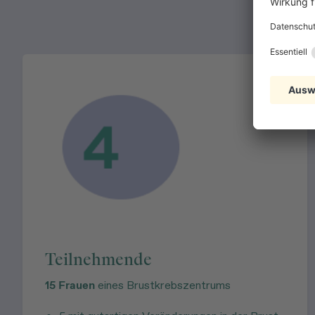
Teilnehmende
15 Frauen
eines Brustkrebszentrums