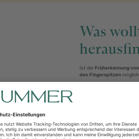
Was wollt
herausfi
Ist die
Früherkennung von
den Fingerspitzen
möglich