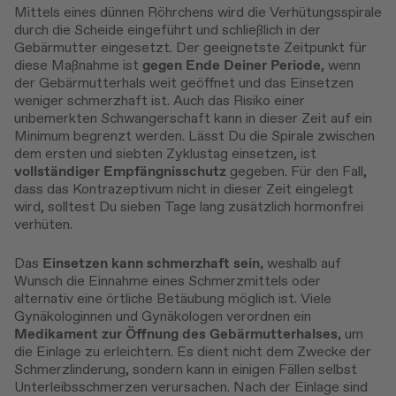
Mittels eines dünnen Röhrchens wird die Verhütungsspirale
durch die Scheide eingeführt und schließlich in der
Gebärmutter eingesetzt. Der geeignetste Zeitpunkt für
diese Maßnahme ist
gegen Ende Deiner Periode
, wenn
der Gebärmutterhals weit geöffnet und das Einsetzen
weniger schmerzhaft ist. Auch das Risiko einer
unbemerkten Schwangerschaft kann in dieser Zeit auf ein
Minimum begrenzt werden. Lässt Du die Spirale zwischen
dem ersten und siebten Zyklustag einsetzen, ist
vollständiger Empfängnisschutz
gegeben. Für den Fall,
dass das Kontrazeptivum nicht in dieser Zeit eingelegt
wird, solltest Du sieben Tage lang zusätzlich hormonfrei
verhüten.
Das
Einsetzen kann schmerzhaft sein,
weshalb auf
Wunsch die Einnahme eines Schmerzmittels oder
alternativ eine örtliche Betäubung möglich ist. Viele
Gynäkologinnen und Gynäkologen verordnen ein
Medikament zur Öffnung des Gebärmutterhalses,
um
die Einlage zu erleichtern. Es dient nicht dem Zwecke der
Schmerzlinderung, sondern kann in einigen Fällen selbst
Unterleibsschmerzen verursachen. Nach der Einlage sind