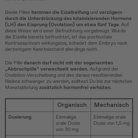
Beide Pillen
hemmen die Eizellreifung
und
verzögern
durch die Unterdrückung des luteinisierenden Hormons
(LH) den Eisprung (Ovulation) um etwa fünf Tage
. Auf
diese Weise wird einer Befruchtung vorgebeugt. Wurde
die Eizelle bereits befruchtet, ist das postkoitale
Kontrazeptivum wirkungslos, schadet dem Embryo nach
derzeitigem Kenntnisstand allerdings nicht.
Die Pille
danach darf nicht mit der sogenannten
„Abbruchpille“ verwechselt werden.
Aufgrund der
Ovulation-Verschiebung und des daraus resultierenden
Risikos schwanger zu werden, solltest Du bis zur nächsten
Monatsblutung
zusätzlich hormonfrei verhüten.
Organisch
Mechanisch
Dosierung
Einmalige
Einmalige orale
orale Dosis
Dosis von 1,5 mg
von 30 mg