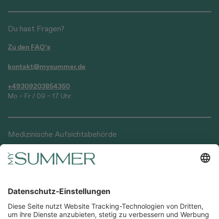
Du hast Fragen?
Zu den FAQ’s
kontakt@mysummer.de
+49309203854350
Mo – Fr / 09 – 17 Uhr
Medizinische Aufsichtsbehörde