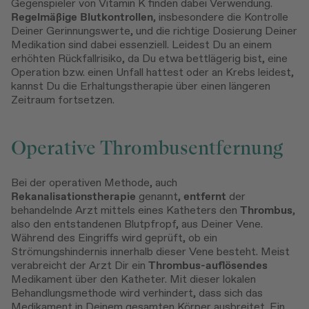
Gegenspieler von Vitamin K finden dabei Verwendung.
Regelmäßige Blutkontrollen
, insbesondere die Kontrolle
Deiner Gerinnungswerte, und die richtige Dosierung Deiner
Medikation sind dabei essenziell. Leidest Du an einem
erhöhten Rückfallrisiko, da Du etwa bettlägerig bist, eine
Operation bzw. einen Unfall hattest oder an Krebs leidest,
kannst Du die Erhaltungstherapie über einen längeren
Zeitraum fortsetzen.
Operative Thrombusentfernung
Bei der operativen Methode, auch
Rekanalisationstherapie
genannt,
entfernt
der
behandelnde Arzt mittels eines Katheters den
Thrombus
,
also den entstandenen Blutpfropf, aus Deiner Vene.
Während des Eingriffs wird geprüft, ob ein
Strömungshindernis innerhalb dieser Vene besteht. Meist
verabreicht der Arzt Dir ein
Thrombus-auflösendes
Medikament über den Katheter. Mit dieser lokalen
Behandlungsmethode wird verhindert, dass sich das
Medikament in Deinem gesamten Körper ausbreitet. Ein