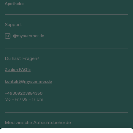
Apotheke
Support
@mysummer.de
Du hast Fragen?
Zu den FAQ’s
kontakt@mysummer.de
+49309203854350
Mo – Fr / 09 – 17 Uhr
Medizinische Aufsichtsbehörde