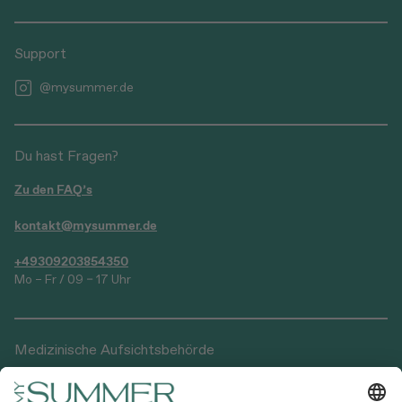
Support
@mysummer.de
Du hast Fragen?
Zu den FAQ’s
kontakt@mysummer.de
+49309203854350
Mo – Fr / 09 – 17 Uhr
Medizinische Aufsichtsbehörde